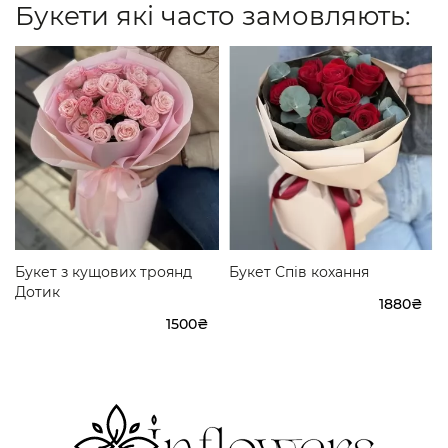
Букети які часто замовляють:
Букет з кущових троянд
Букет Спів кохання
Дотик
1880₴
1500₴