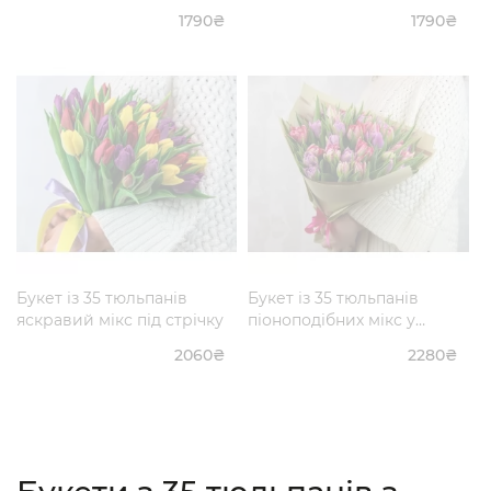
1790₴
1790₴
Букет із 35 тюльпанів
Букет із 35 тюльпанів
яскравий мікс під стрічку
піоноподібних мікс у
дизайнерській упаковці
2060₴
2280₴