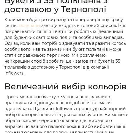
Букети з 35 тюльпанів з
доставкою у Тернополі
Коли мова йде про виразну та неперевершену красу
квітів,
тюльпани
завжди входять в топовий список. Їхні
яскраві квітки та ніжні відтінки роблять їх ідеальними
для будь-яких святкових подій та особливих випадків.
Однак, коли вам потрібно здивувати та вразити когось
особливого, навіть звичайний букет тюльпанів може
стати справжньою перлиною. Ми розглянемо
найкращий спосіб зробити це - замовити букет із 35
тюльпанів з доставкою у Тернополі від компанії
Inflowers.
Величезний вибір кольорів
При замовленні букету з 35 тюльпанів, важливо
враховувати індивідуальні вподобання та смаки
одержувача. Щасливо, Inflowers пропонує найширший
вибір кольорів тюльпанів для ваших букетів. Ви можете
обрати яскраві червоні тюльпани для виразного
вираження вашого палкого кохання або вибрати ніжні
рожеві тюльпани для подяки і вдячності. Якщо ви