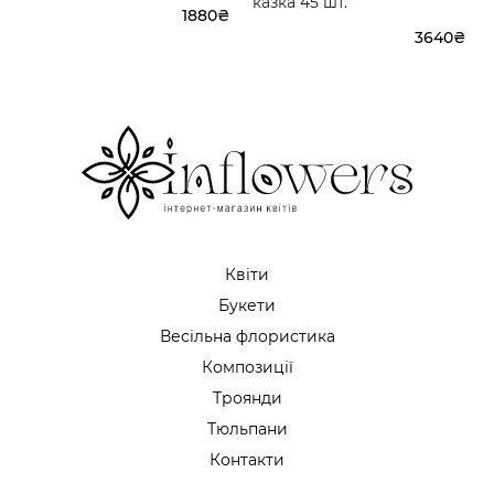
казка 45 шт.
1880₴
3640₴
Квіти
Букети
Весільна флористика
Композиції
Троянди
Тюльпани
Контакти