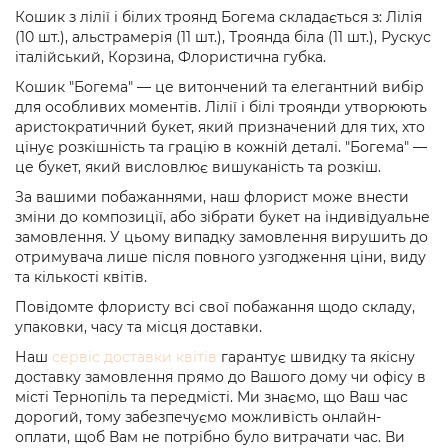
Кошик з лілії і білих троянд Богема складається з: Лілія
(10 шт.), альстрамерія (11 шт.), Троянда біла (11 шт.), Рускус
італійський, Корзина, Флористична губка.
Кошик "Богема" — це витончений та елегантний вибір
для особливих моментів. Лілії і білі троянди утворюють
аристократичний букет, який призначений для тих, хто
цінує розкішність та грацію в кожній деталі. "Богема" —
це букет, який висловлює вишуканість та розкіш.
За вашими побажаннями, наш флорист може внести
зміни до композиції, або зібрати букет на індивідуальне
замовлення. У цьому випадку замовлення вирушить до
отримувача лише після повного узгодження ціни, виду
та кількості квітів.
Повідомте флористу всі свої побажання щодо складу,
упаковки, часу та місця доставки.
Наш
сервіс доставки квітів
гарантує швидку та якісну
доставку замовлення прямо до Вашого дому чи офісу в
місті Тернопіль та передмісті. Ми знаємо, що Ваш час
дорогий, тому забезпечуємо можливість онлайн-
оплати, щоб Вам не потрібно було витрачати час. Ви