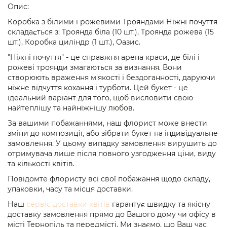
Опис:
Коробка з білими і рожевими Трояндами Ніжні почуття
складається з: Троянда біла (10 шт.), Троянда рожева (15
шт.), Коробка циліндр (1 шт.), Оазис.
"Ніжні почуття" - це справжня арена краси, де білі і
рожеві троянди змагаються за визнання. Вони
створюють враження м'якості і бездоганності, даруючи
ніжне відчуття кохання і турботи. Цей букет - це
ідеальний варіант для того, щоб висловити свою
найтеплішу та найніжнішу любов.
За вашими побажаннями, наш флорист може внести
зміни до композиції, або зібрати букет на індивідуальне
замовлення. У цьому випадку замовлення вирушить до
отримувача лише після повного узгодження ціни, виду
та кількості квітів.
Повідомте флористу всі свої побажання щодо складу,
упаковки, часу та місця доставки.
Наш
сервіс доставки квітів
гарантує швидку та якісну
доставку замовлення прямо до Вашого дому чи офісу в
місті Тернопіль та передмісті. Ми знаємо, що Ваш час