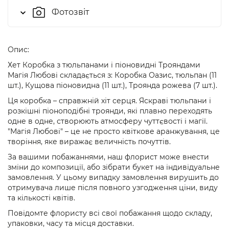
Фотозвіт
Опис:
Хет Коробка з тюльпанами і піоновидні Трояндами
Магія Любові складається з: Коробка Оазис, тюльпан (11
шт.), Кущова піоновидна (11 шт.), Троянда рожева (7 шт.).
Ця коробка – справжній хіт серця. Яскраві тюльпани і
розкішні піоноподібні троянди, які плавно переходять
одне в одне, створюють атмосферу чуттєвості і магії.
"Магія Любові" – це не просто квіткове аранжування, це
творіння, яке виражає величність почуттів.
За вашими побажаннями, наш флорист може внести
зміни до композиції, або зібрати букет на індивідуальне
замовлення. У цьому випадку замовлення вирушить до
отримувача лише після повного узгодження ціни, виду
та кількості квітів.
Повідомте флористу всі свої побажання щодо складу,
упаковки, часу та місця доставки.