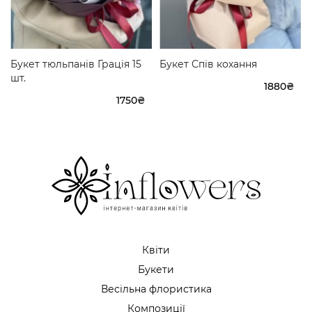
Букет тюльпанів Грація 15
Букет Спів кохання
шт.
1880₴
1750₴
Квіти
Букети
Весільна флористика
Композиції