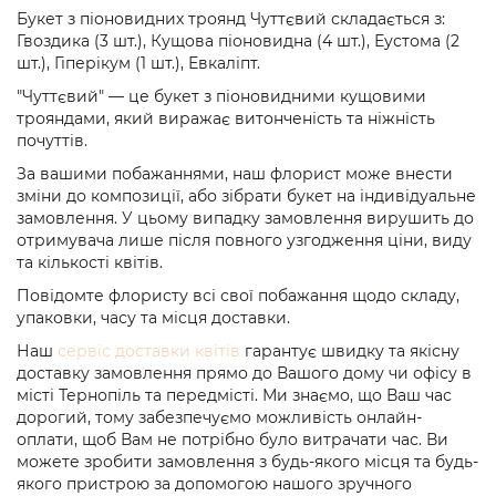
Букет з піоновидних троянд Чуттєвий складається з:
Гвоздика (3 шт.), Кущова піоновидна (4 шт.), Еустома (2
шт.), Гіперікум (1 шт.), Евкаліпт.
"Чуттєвий" — це букет з піоновидними кущовими
трояндами, який виражає витонченість та ніжність
почуттів.
За вашими побажаннями, наш флорист може внести
зміни до композиції, або зібрати букет на індивідуальне
замовлення. У цьому випадку замовлення вирушить до
отримувача лише після повного узгодження ціни, виду
та кількості квітів.
Повідомте флористу всі свої побажання щодо складу,
упаковки, часу та місця доставки.
Наш
сервіс доставки квітів
гарантує швидку та якісну
доставку замовлення прямо до Вашого дому чи офісу в
місті Тернопіль та передмісті. Ми знаємо, що Ваш час
дорогий, тому забезпечуємо можливість онлайн-
оплати, щоб Вам не потрібно було витрачати час. Ви
можете зробити замовлення з будь-якого місця та будь-
якого пристрою за допомогою нашого зручного