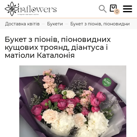
0
Доставка квітів
Букети
Букет з піонів, піоновидних к
Букет з піонів, піоновидних
кущових троянд, діантуса і
матіоли Каталонія