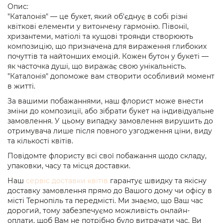
Опис:
"Каталонія" — це букет, який об'єднує в собі різні
квіткові елементи у витончену гармонію. Півонії,
хризантеми, матіолі та кущові троянди створюють
композицію, що призначена для вираження глибоких
почуттів та найтонших емоцій. Кожен бутон у букеті —
як часточка душі, що виражає свою унікальність.
"Каталонія" допоможе вам створити особливий момент
в житті.
За вашими побажаннями, наш флорист може внести
зміни до композиції, або зібрати букет на індивідуальне
замовлення. У цьому випадку замовлення вирушить до
отримувача лише після повного узгодження ціни, виду
та кількості квітів.
Повідомте флористу всі свої побажання щодо складу,
упаковки, часу та місця доставки.
Наш
сервіс доставки квітів
гарантує швидку та якісну
доставку замовлення прямо до Вашого дому чи офісу в
місті Тернопіль та передмісті. Ми знаємо, що Ваш час
дорогий, тому забезпечуємо можливість онлайн-
оплати, щоб Вам не потрібно було витрачати час. Ви