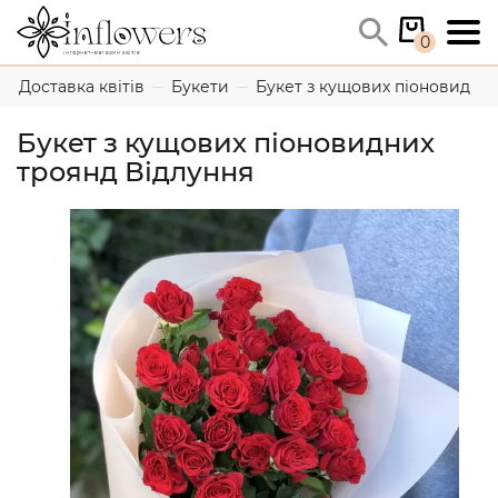
0
Доставка квітів
Букети
Букет з кущових піоновидних
Букет з кущових піоновидних
троянд Відлуння