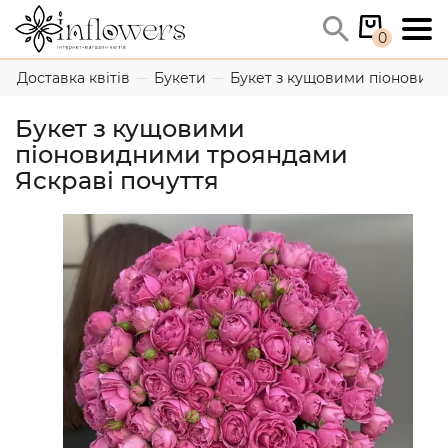
0
Доставка квітів
Букети
Букет з кущовими піоновидн
Букет з кущовими
піоновидними трояндами
Яскраві почуття