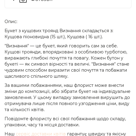
Опис:
Букет з кущових троянд Визнання складається з:
Кущова піоновидна (15 шт.), Кущова ( 16 шт.).
"Визнання" — це букет, який говорить сам за себе.
Кущові троянди, впорядковані з особливою турботою,
виражають глибокі почуття та повагу. Кожен бутон у
букеті — як символ вірності та величі. "Визнання" стане
чудовим способом виразити свої почуття та побажати
щасливого спільного шляху.
За вашими побажаннями, наш флорист може внести
зміни до композиції, або зібрати букет на індивідуальне
замовлення. У цьому випадку замовлення вирушить до
отримувача лише після повного узгодження ціни, виду
та кількості квітів.
Повідомте флористу всі свої побажання щодо складу,
упаковки, часу та місця доставки.
Наш
сервіс доставки квітів
гарантує швидку та якісну