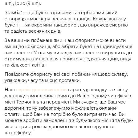
шт.), Ірис (9 шт.).
"Самба" — це букет з ірисами та герберами, який
створює атмосферу весняного танцю. Кожна квітка у
букеті — як окремий танцюрист, що виражає енергію
та радість весняних днів.
За вашими побажаннями, наш флорист може внести
зміни до композиції, або зібрати букет на індивідуальне
замовлення. У цьому випадку замовлення вирушить до
отримувача лише після повного узгодження ціни, виду
та кількості квітів.
Повідомте флористу всі свої побажання щодо складу,
упаковки, часу та місця доставки.
Наш
сервіс доставки квітів
гарантує швидку та якісну
доставку замовлення прямо до Вашого дому чи офісу в
місті Тернопіль та передмісті. Ми знаємо, що Ваш час
дорогий, тому забезпечуємо можливість онлайн-
оплати, щоб Вам не потрібно було витрачати час. Ви
можете зробити замовлення з будь-якого місця та будь-
якого пристрою за допомогою нашого зручного
інтерфейсу.