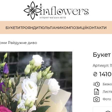
БУКЕТИ
ТРОЯНДИ
ТЮЛЬПАНИ
КОМПОЗИЦІЇ
КОНТАКТИ
томи Райдужне диво
Букет
Артикул:
1
₴
1410
Безко
Листі
Фото 