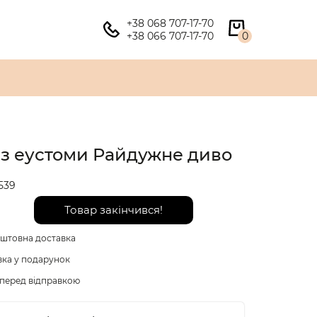
+38 068 707-17-70
+38 066 707-17-70
0
 з еустоми Райдужне диво
539
Товар закінчився!
штовна доставка
вка у подарунок
перед відправкою