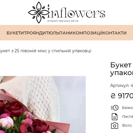
БУКЕТИ
ТРОЯНДИ
ТЮЛЬПАНИ
КОМПОЗИЦІЇ
КОНТАКТИ
укет з 25 півоній мікс у стильній упаковці
Букет 
упако
Артикул:
4
₴
917
Безко
Листі
Фото 