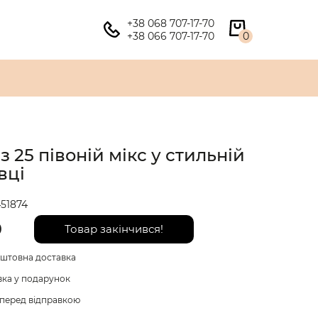
+38 068 707-17-70
+38 066 707-17-70
0
з 25 півоній мікс у стильній
вці
51874
0
Товар закінчився!
штовна доставка
вка у подарунок
перед відправкою