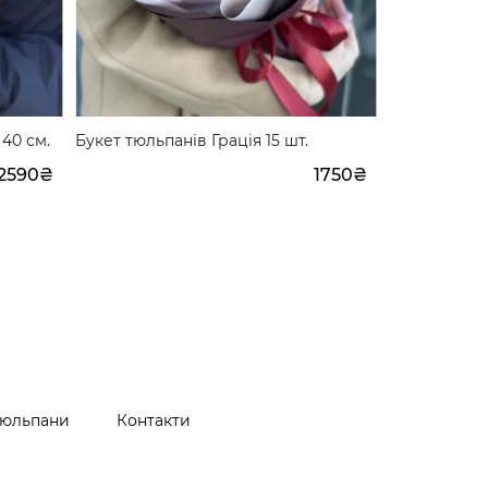
 40 см.
Букет тюльпанів Грація 15 шт.
Букет тюльп
шт.
2590₴
1750₴
юльпани
Контакти