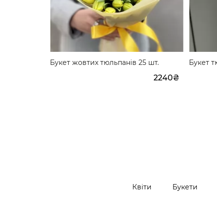
яний
Букет жовтих тюльпанів 25 шт.
Букет т
2100₴
2240₴
Квіти
Букети