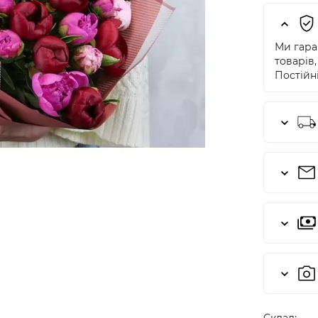
Ми гаран
товарів,
Постійні
Cклад: