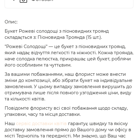
Опис:
Букет Рожеві солодощі з піоновидних троянд
складається з: Піоновидна Троянда (15 шт.).
"Рожеві Солодощі" — це букет з піоновидних троянд,
який надає відчуття легкості та ніжності. Кожна троянда,
наче солодка пелюстка, прикрашає цей букет, роблячи
його особливим та чуттєвим.
За вашими побажаннями, наш флорист може внести
зміни до композиції, або зібрати букет на індивідуальне
замовлення. У цьому випадку замовлення вирушить до
отримувача лише після повного узгодження ціни, виду
та кількості квітів.
Повідомте флористу всі свої побажання щодо складу,
упаковки, часу та місця доставки.
Наш
сервіс доставки квітів
гарантує швидку та якісну
доставку замовлення прямо до Вашого дому чи офісу в
місті Тернопіль та передмісті. Ми знаємо, що Ваш час