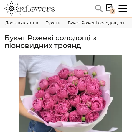
0
Доставка квітів
Букети
Букет Рожеві солодощі з піо
Букет Рожеві солодощі з
піоновидних троянд