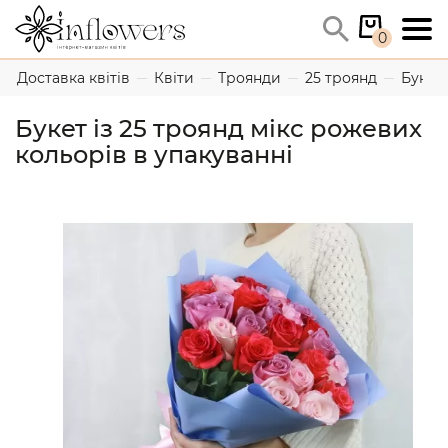
0
Доставка квітів
Квіти
Троянди
25 троянд
Букет 
Букет із 25 троянд мікс рожевих
кольорів в упакуванні