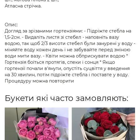
Атласна стрічка.
Опис:
Догляд за зрізаними гортензіями: - Підріжте стебла на
1,5-2см. - Видаліть листя зі стебел - наповніть вазу
водою, так щоб 2/3 висоти стебел були занурені у воду -
міняйте воду кожен день і не забувайте перед зміною
води мити вазу. - Квіти можна обприскувати водою *
Гортензія боїться протягів, спеки і сонця * Якщо
гортензії почали в'янути, опустіть суцвіття у введення
на 30 хвилин, потім підріжте стебла і поставте у воду.
Процедуру можна повторити
Букети які часто замовляють: