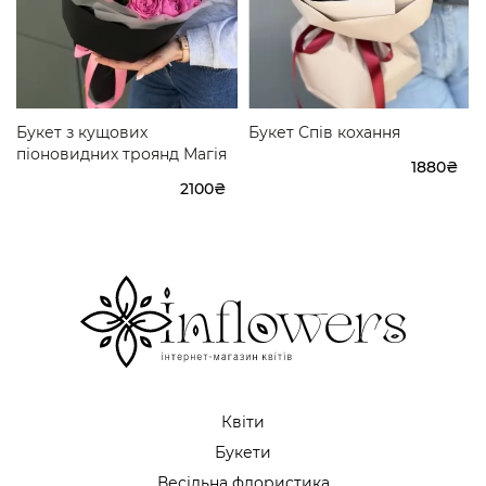
Букет з кущових
Букет Спів кохання
піоновидних троянд Магія
1880₴
2100₴
Квіти
Букети
Весільна флористика