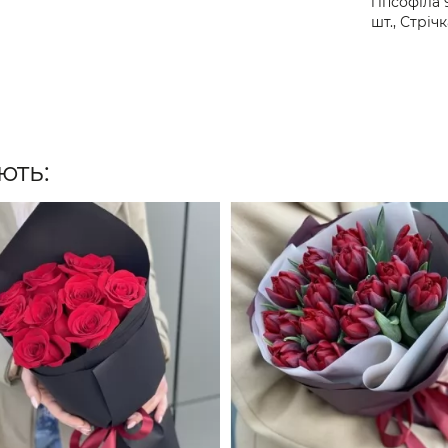
гіпсофіла 
шт., Стрічк
ють: