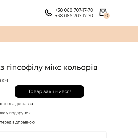
+38 068 707-17-70
+38 066 707-17-70
0
з гіпсофілу мікс кольорів
009
Товар закінчився!
штовна доставка
вка у подарунок
перед відправкою