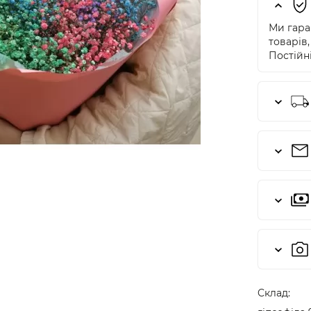
Ми гаран
товарів,
Постійні
Cклад: