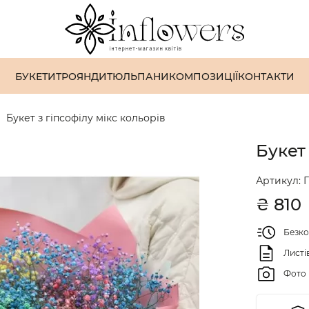
БУКЕТИ
ТРОЯНДИ
ТЮЛЬПАНИ
КОМПОЗИЦІЇ
КОНТАКТИ
Букет з гіпсофілу мікс кольорів
Букет 
Артикул:
Г
₴
810
Безко
Листі
Фото 