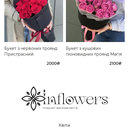
Букет з червоних троянд
Букет з кущових
Пристрасний
піоновидних троянд Магія
2000₴
2100₴
Квіти