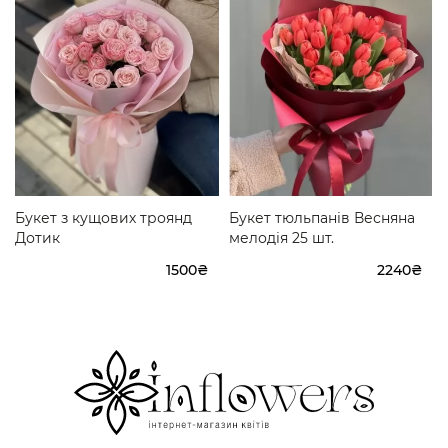
Букет з кущових троянд
Букет тюльпанів Весняна
Дотик
мелодія 25 шт.
1500₴
2240₴