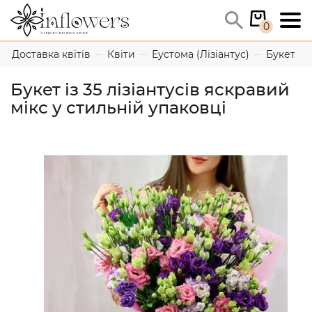
0
Доставка квітів
Квіти
Еустома (Лізіантус)
Букет із 
Букет із 35 лізіантусів яскравий
мікс у стильній упаковці