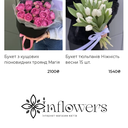
Букет з кущових
Букет тюльпанів Ніжність
піоновидних троянд Магія
весни 15 шт.
2100₴
1540₴