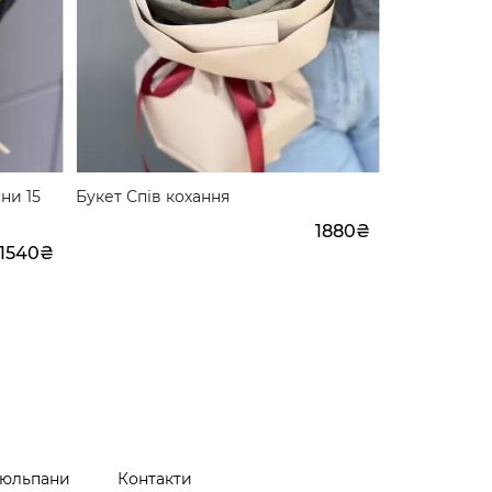
ни 15
Букет Спів кохання
Букет з кущ
Магія
1880₴
1540₴
юльпани
Контакти