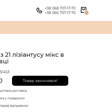
+38 068 707-17-70
+38 066 707-17-70
0
з 21 лізіантусу мікс в
вці
51453
0
Товар закінчився!
штовна доставка
вка у подарунок
перед відправкою