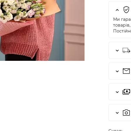
Ми гаран
товарів,
Постійні
Cклад: