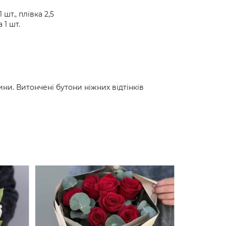
1 шт., плівка 2,5
а 1 шт.
ни. Витончені бутони ніжних відтінків