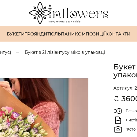
БУКЕТИ
ТРОЯНДИ
ТЮЛЬПАНИ
КОМПОЗИЦІЇ
КОНТАКТИ
антус)
Букет з 21 лізіантусу мікс в упаковці
Букет 
упако
Артикул:
2
₴
360
Безко
Листі
Фото 