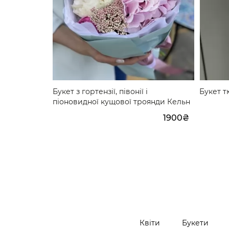
 Дотик
Букет з гортензії, півонії і
Букет т
піоновидної кущової троянди Кельн
1500₴
1900₴
Квіти
Букети