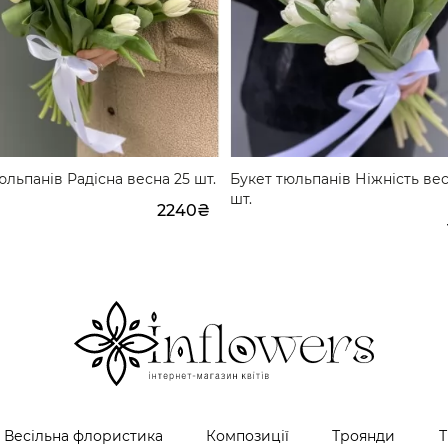
юльпанів Радісна весна 25 шт.
Букет тюльпанів Ніжність вес
шт.
2240₴
Весільна флористика
Композиції
Троянди
Т