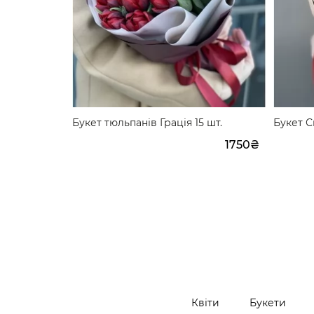
казка 45 шт.
Букет тюльпанів Грація 15 шт.
Букет С
3640₴
1750₴
Квіти
Букети