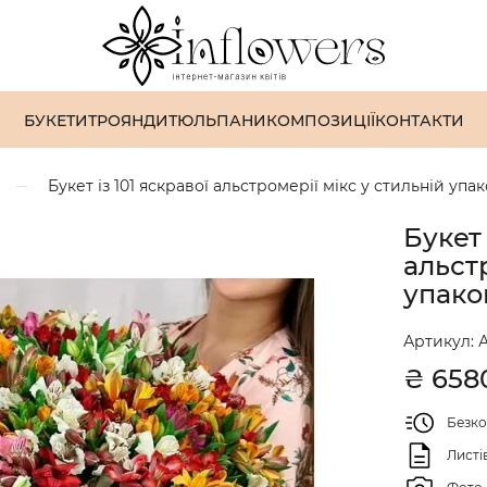
БУКЕТИ
ТРОЯНДИ
ТЮЛЬПАНИ
КОМПОЗИЦІЇ
КОНТАКТИ
Букет із 101 яскравої альстромерії мікс у стильній упак
Букет 
альст
упако
Артикул:
А
₴
658
Безко
Листі