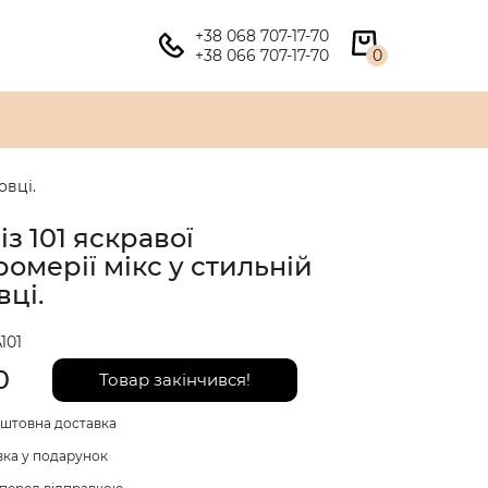
+38 068 707-17-70
+38 066 707-17-70
0
овці.
із 101 яскравої
ромерії мікс у стильній
вці.
101
0
Товар закінчився!
штовна доставка
вка у подарунок