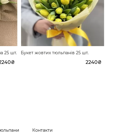
а 25 шт.
Букет жовтих тюльпанів 25 шт.
Букет із тю
2240₴
2240₴
юльпани
Контакти