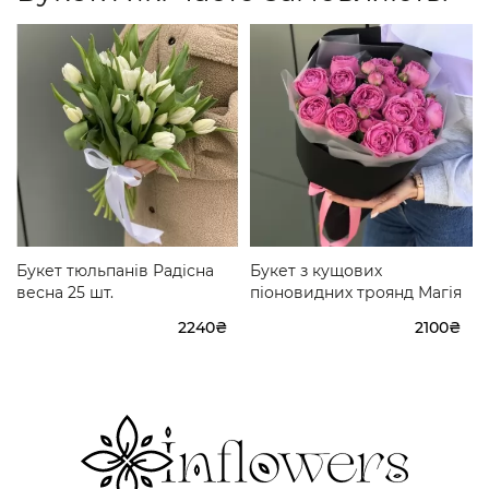
Букет тюльпанів Радісна
Букет з кущових
весна 25 шт.
піоновидних троянд Магія
2240₴
2100₴