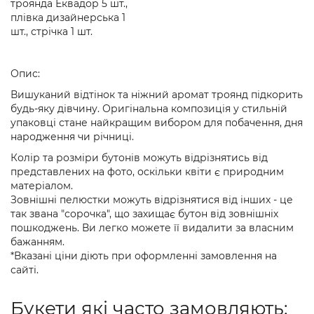
троянда Еквадор 5 шт.,
плівка дизайнерська 1
шт., стрічка 1 шт.
Опис:
Вишуканий відтінок та ніжний аромат троянд підкорить
будь-яку дівчину. Оригінальна композиція у стильній
упаковці стане найкращим вибором для побачення, дня
народження чи річниці.
Колір та розміри бутонів можуть відрізнятись від
представлених на фото, оскільки квіти є природним
матеріалом.
Зовнішні пелюстки можуть відрізнятися від інших - це
так звана "сорочка", що захищає бутон від зовнішніх
пошкоджень. Ви легко можете її видалити за власним
бажанням.
*Вказані ціни діють при оформленні замовлення на
сайті.
Букети які часто замовляють: