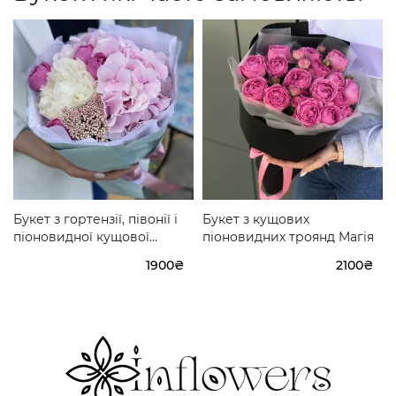
Букет з гортензії, півонії і
Букет з кущових
піоновидної кущової
піоновидних троянд Магія
троянди Кельн
1900₴
2100₴