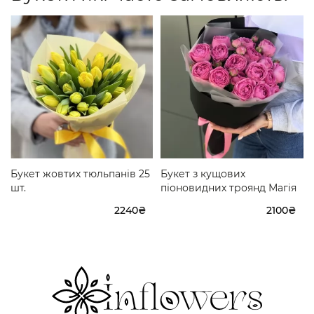
Букет жовтих тюльпанів 25
Букет з кущових
шт.
піоновидних троянд Магія
2240₴
2100₴