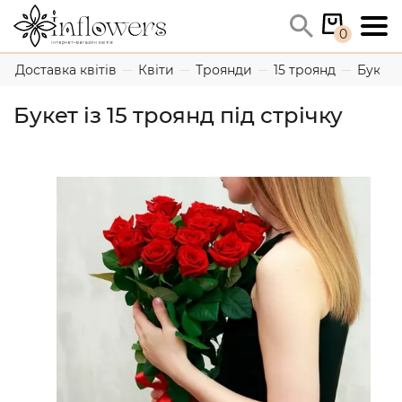
0
Доставка квітів
Квіти
Троянди
15 троянд
Букет і
Букет із 15 троянд під стрічку