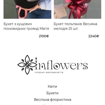
Букет з кущових
Букет тюльпанів Весняна
піоновидних троянд Магія
мелодія 25 шт.
2100₴
2240₴
Квіти
Букети
Весільна флористика