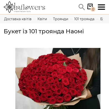
0
Доставка квітів
Квіти
Троянди
101 троянда
Буке
Букет із 101 троянда Наомі