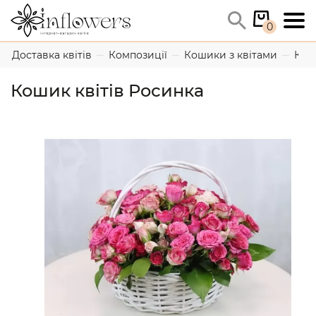
0
Доставка квітів
Композиції
Кошики з квітами
Кош
Кошик квітів Росинка