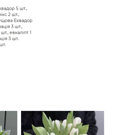
вадор 5 шт.,
ікс 2 шт.,
ущова Еквадор
лація 3 шт.,
 шт., евкаліпт 1
ція 3 шт.
шт.