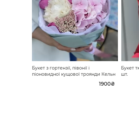
 шт. 40 см.
Букет з гортензії, півонії і
Букет т
піоновидної кущової троянди Кельн
шт.
2590₴
1900₴