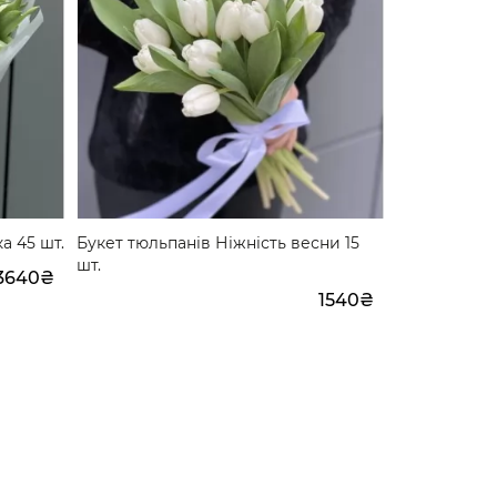
а 45 шт.
Букет тюльпанів Ніжність весни 15
Букет тюльп
шт.
шт.
3640₴
1540₴