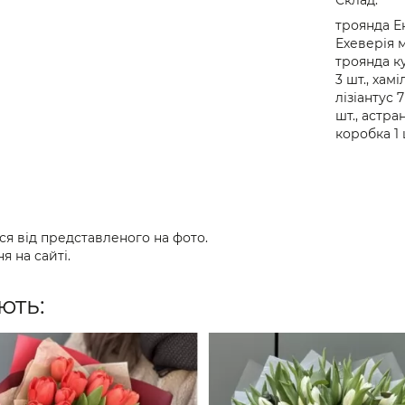
троянда Ек
Ехеверія м
троянда к
3 шт., хамі
лізіантус 7
шт., астран
коробка 1 
ся від представленого на фото.
я на сайті.
ють: