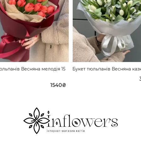
юльпанів Весняна мелодія 15
Букет тюльпанів Весняна казк
1540₴