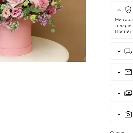
Ми гаран
товарів,
Постійні
Cклад: