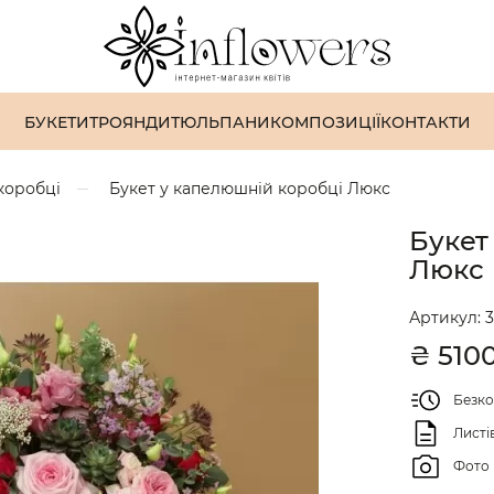
БУКЕТИ
ТРОЯНДИ
ТЮЛЬПАНИ
КОМПОЗИЦІЇ
КОНТАКТИ
 коробці
Букет у капелюшній коробці Люкс
Букет
Люкс
Артикул:
3
₴
510
Безко
Листі
Фото 