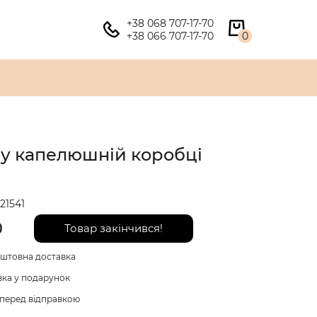
+38 068 707-17-70
+38 066 707-17-70
0
 у капелюшній коробці
21541
0
Товар закінчився!
штовна доставка
вка у подарунок
перед відправкою