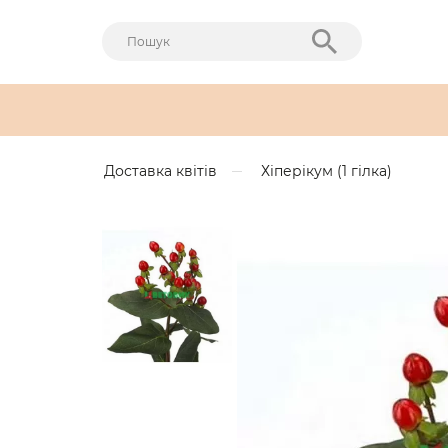
Доставка квітів
Хіперікум (1 гілка)