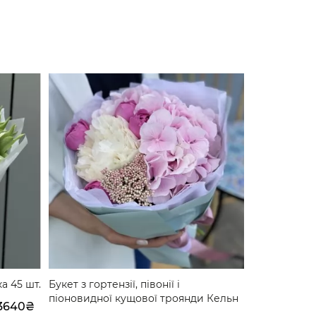
а 45 шт.
Букет з гортензії, півонії і
Букет з чер
піоновидної кущової троянди Кельн
Пристрасн
3640₴