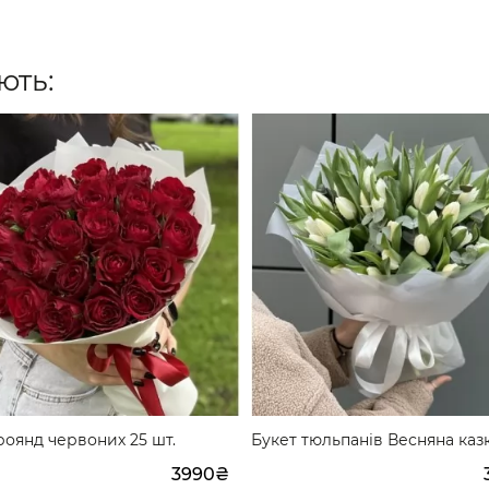
ють:
роянд червоних 25 шт.
Букет тюльпанів Весняна казк
3990₴