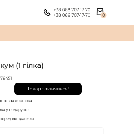
+38 068 707-17-70
+38 066 707-17-70
0
кум (1 гілка)
76451
Товар закінчився!
штовна доставка
вка у подарунок
перед відправкою