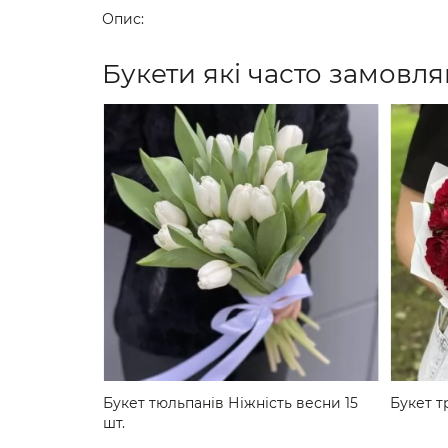
Опис:
Букети які часто замовля
 шт. 40 см.
Букет тюльпанів Ніжність весни 15
Букет т
шт.
2590₴