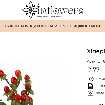
БУКЕТИ
ТРОЯНДИ
ТЮЛЬПАНИ
КОМПОЗИЦІЇ
КОНТАКТИ
Хіпері
Артикул:
8
₴
77
Безко
Листі
Фото 