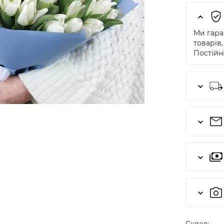
Ми гаран
товарів,
Постійні
Cклад: