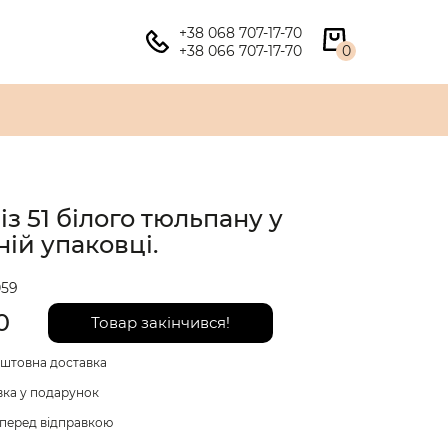
+38 068 707-17-70
+38 066 707-17-70
0
із 51 білого тюльпану у
ній упаковці.
59
0
Товар закінчився!
штовна доставка
вка у подарунок
перед відправкою