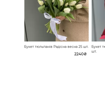
ь весни 15
Букет тюльпанів Радісна весна 25 шт.
Букет т
шт.
2240₴
1540₴