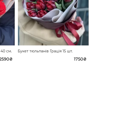
 40 см.
Букет тюльпанів Грація 15 шт.
Букет з чер
Пристрасн
2590₴
1750₴