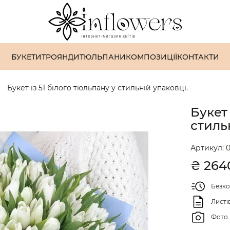
БУКЕТИ
ТРОЯНДИ
ТЮЛЬПАНИ
КОМПОЗИЦІЇ
КОНТАКТИ
Букет із 51 білого тюльпану у стильній упаковці.
Букет 
стиль
Артикул:
0
₴
264
Безко
Листі
Фото 