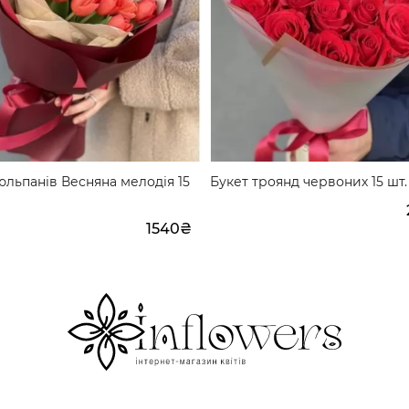
юльпанів Весняна мелодія 15
Букет троянд червоних 15 шт.
1540₴